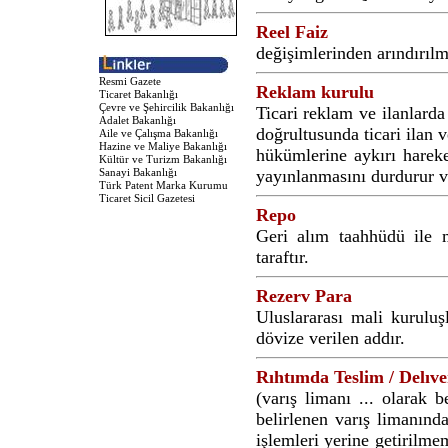
Reel Faiz
değişimlerinden arındırılmı
Resmi Gazete
Reklam kurulu
Ticaret Bakanlığı
Çevre ve Şehircilik Bakanlığı
Ticari reklam ve ilanlarda
Adalet Bakanlığı
doğrultusunda ticari ilan
Aile ve Çalışma Bakanlığı
Hazine ve Maliye Bakanlığı
hükümlerine aykırı hareke
Kültür ve Turizm Bakanlığı
Sanayi Bakanlığı
yayınlanmasını durdurur v
Türk Patent Marka Kurumu
Ticaret Sicil Gazetesi
Repo
Geri alım taahhüdü ile 
taraftır.
Rezerv Para
Uluslararası mali kuruluş
dövize verilen addır.
Rıhtımda Teslim / Delı
(varış limanı ... olarak b
belirlenen varış limanınd
işlemleri yerine getirilme