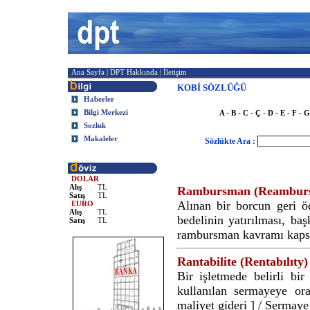
Ana Sayfa
|
DPT Hakkında
|
İletişim
KOBİ SÖZLÜĞÜ
Haberler
Bilgi Merkezi
A
-
B
-
C - Ç
-
D
-
E
-
F
-
G
Sozluk
Makaleler
Sözlükte Ara :
DOLAR
Alış
TL
Rambursman (Reamburs
Satış
TL
Alınan bir borcun geri ö
EURO
Alış
TL
bedelinin yatırılması, ba
Satış
TL
rambursman kavramı kapsa
Rantabilite (Rentabılıty)
Bir işletmede belirli bi
kullanılan sermayeye ora
maliyet gideri ] / Sermaye 