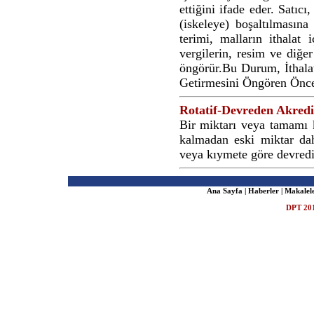
ettiğini ifade eder. Satıc
(iskeleye) boşaltılmasına
terimi, malların ithalat
vergilerin, resim ve diğe
öngörür.Bu Durum, İthalat
Getirmesini Öngören Öncek
Rotatif-Devreden Akredit
Bir miktarı veya tamamı k
kalmadan eski miktar dahi
veya kıymete göre devredil
Ana Sayfa
|
Haberler
|
Makalel
DPT 201