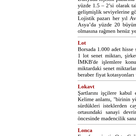
yüzde 1.5 – 2’si olarak ta
gelişmişlik seviyelerine g
Lojistik pazarı her yıl 
Asya’da yüzde 20 büyüme
olmasına rağmen henüz yet
Lot
Borsada 1.000 adet hisse s
1 lot senet miktarı, şirk
İMKB'de işlemlere konu 
miktardaki senet miktarla
beraber fiyat kotasyonları
Lokavt
Şartlarını işçilere kabul 
Kelime anlamı, "birinin y
sürdükleri isteklerden c
ortasındaki sanayi devri
öncesinde madencilik sana
Lonca