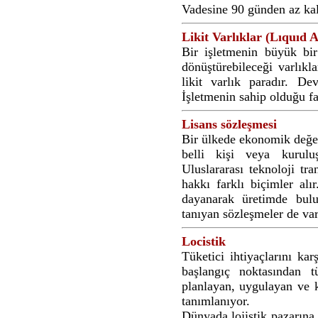
Vadesine 90 günden az kal
Likit Varlıklar (Lıquıd A
Bir işletmenin büyük bir
dönüştürebileceği varlıkl
likit varlık paradır. Dev
İşletmenin sahip olduğu fa
Lisans sözleşmesi
Bir ülkede ekonomik değer
belli kişi veya kurulu
Uluslararası teknoloji tra
hakkı farklı biçimler alı
dayanarak üretimde bulun
tanıyan sözleşmeler de var
Locistik
Tüketici ihtiyaçlarını ka
başlangıç noktasından t
planlayan, uygulayan ve k
tanımlanıyor.
Dünyada lojistik pazarına