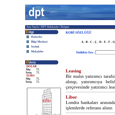
Ana Sayfa
|
DPT Hakkında
|
İletişim
KOBİ SÖZLÜĞÜ
Haberler
Bilgi Merkezi
A
-
B
-
C - Ç
-
D
-
E
-
F
-
G
Sozluk
Makaleler
Sözlükte Ara :
DOLAR
Alış
TL
Leasing
Satış
TL
Bir malın yatırımcı tarafı
EURO
Alış
TL
alınıp, yatırımcıya beli
Satış
TL
çerçevesinde yatırımcı leas
Libor
Londra bankaları arasında
işlemlerde referans alınır.