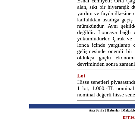
Esnaf cemiyeti; Orta Çağ'
alan, sıkı bir hiyerarşik 
yardım ve fayda ilkesine d
kalfalıktan ustalığa geçi
mümkündür. Aynı şekild
değildir. Loncaya bağlı 
yükümlüdürler. Çırak ve ka
lonca içinde yargılanıp c
gelişmesinde önemli bir 
oldukça güçlü ekonomik
devriminden sonra zamanla
Lot
Hisse senetleri piyasasınd
1 lot; 1.000.-TL nominal
nominal değerli hisse sene
Ana Sayfa
|
Haberler
|
Makalel
DPT 201