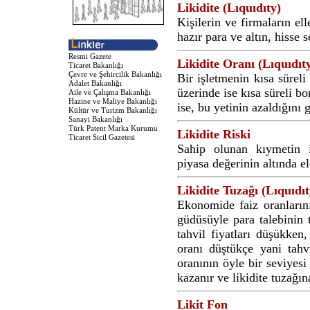
Likidite (Lıquıdıty)
Kişilerin ve firmaların e
hazır para ve altın, hisse 
Resmi Gazete
Likidite Oranı (Lıquıdıt
Ticaret Bakanlığı
Çevre ve Şehircilik Bakanlığı
Bir işletmenin kısa süreli
Adalet Bakanlığı
üzerinde ise kısa süreli bo
Aile ve Çalışma Bakanlığı
Hazine ve Maliye Bakanlığı
ise, bu yetinin azaldığını 
Kültür ve Turizm Bakanlığı
Sanayi Bakanlığı
Türk Patent Marka Kurumu
Likidite Riski
Ticaret Sicil Gazetesi
Sahip olunan kıymetin i
piyasa değerinin altında el
Likidite Tuzağı (Lıquıdı
Ekonomide faiz oranların
güdüsüyle para talebinin
tahvil fiyatları düşükken
oranı düştükçe yani tahvi
oranının öyle bir seviyesi
kazanır ve likidite tuzağı
Likit Fon