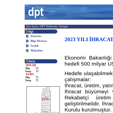
Ana Sayfa
|
DPT Hakkında
|
İletişim
Haberler
2023 YILI İHRACA
Bilgi Merkezi
Sozluk
Makaleler
Ekonomi Bakanlığı 
hedefi 500 milyar U
DOLAR
Alış
TL
Satış
TL
Hedefe ulaşabilmek 
EURO
Alış
TL
çalışmalar:
Satış
TL
İhracat, üretim, yatır
İhracat büyümeyi v
Rekabetçi üretim
geliştirilmelidir. İ
Kurulu kurulmuştur.