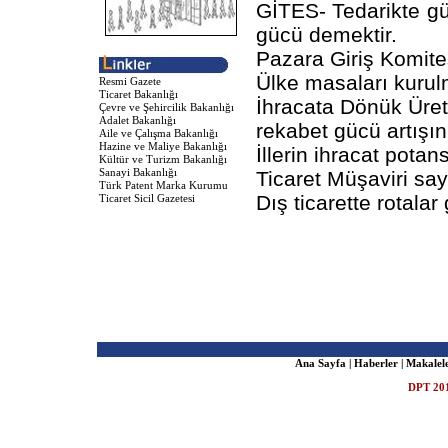
GİTES- Tedarikte güv
gücü demektir.
Pazara Giriş Komite
Ülke masaları kurul
Resmi Gazete
Ticaret Bakanlığı
İhracata Dönük Üreti
Çevre ve Şehircilik Bakanlığı
Adalet Bakanlığı
rekabet gücü artışın
Aile ve Çalışma Bakanlığı
Hazine ve Maliye Bakanlığı
İllerin ihracat potan
Kültür ve Turizm Bakanlığı
Sanayi Bakanlığı
Ticaret Müşaviri sayı
Türk Patent Marka Kurumu
Dış ticarette rotalar
Ticaret Sicil Gazetesi
Ana Sayfa
|
Haberler
|
Makalel
DPT 201