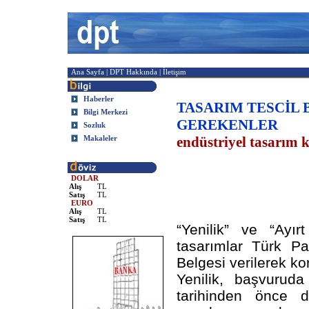
Ana Sayfa
|
DPT Hakkında
|
İletişim
Haberler
TASARIM TESCİL 
Bilgi Merkezi
GEREKENLER
Sozluk
Makaleler
endüstriyel tasarım 
DOLAR
Alış
TL
Satış
TL
EURO
Alış
TL
Satış
TL
“Yenilik” ve “Ayırt
tasarımlar Türk Pa
Belgesi verilerek ko
Yenilik, başvurud
tarihinden önce 