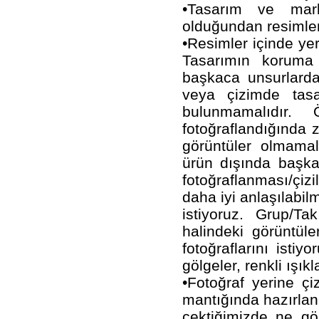
•Tasarım ve marka
olduğundan resimle
•Resimler içinde ye
Tasarımın koruma 
başkaca unsurlarda
veya çizimde tas
bulunmamalıdır. 
fotoğraflandığında 
görüntüler olmamal
ürün dışında başka
fotoğraflanması/çiz
daha iyi anlaşılabil
istiyoruz. Grup/T
halindeki görüntül
fotoğraflarını istiy
gölgeler, renkli ışık
•Fotoğraf yerine çi
mantığında hazırlanm
çektiğimizde ne gö