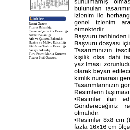
sunulmamış olması
bulunulan tasarımın
izlenim ile herhang
genel izlenim ara
Resmi Gazete
Ticaret Bakanlığı
etmektedir.
Çevre ve Şehircilik Bakanlığı
Başvuru tarihinden 
Adalet Bakanlığı
Aile ve Çalışma Bakanlığı
Başvuru dosyası için
Hazine ve Maliye Bakanlığı
Kültür ve Turizm Bakanlığı
Tasarımınızın tesc
Sanayi Bakanlığı
Türk Patent Marka Kurumu
kişilik olsa dahi t
Ticaret Sicil Gazetesi
yazılması zorunludu
olarak beyan edilece
kimlik numarası ger
Tasarımlarınızın gör
Resimlerin taşıması 
•Resimler ilan ed
Göndereceğiniz r
olmalıdır.
•Resimler 8x8 cm (
fazla 16x16 cm ölçeğ